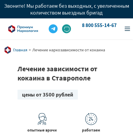
Звоните! Мы работаем без выходных, с увеличенным
количеством выездных бригад
8 800 555-14-67
info@premium-clinic.com
8 800 555-14-67
Вызов врача
8 909 977 96 05
Главная
Лечение наркозависимости от кокаина
Лечение зависимости от
кокаина в Ставрополе
цены от 3500 рублей
опытные врачи
работаем