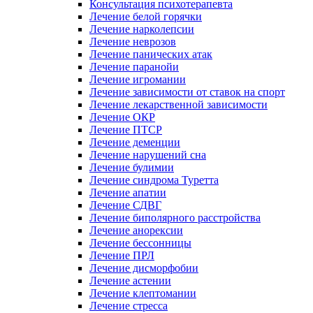
Консультация психотерапевта
Лечение белой горячки
Лечение нарколепсии
Лечение неврозов
Лечение панических атак
Лечение паранойи
Лечение игромании
Лечение зависимости от ставок на спорт
Лечение лекарственной зависимости
Лечение ОКР
Лечение ПТСР
Лечение деменции
Лечение нарушений сна
Лечение булимии
Лечение синдрома Туретта
Лечение апатии
Лечение СДВГ
Лечение биполярного расстройства
Лечение анорексии
Лечение бессонницы
Лечение ПРЛ
Лечение дисморфобии
Лечение астении
Лечение клептомании
Лечение стресса