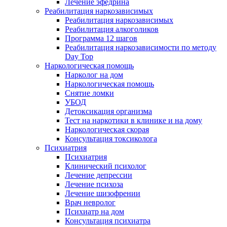
Лечение эфедрина
Реабилитация наркозависимых
Реабилитация наркозависимых
Реабилитация алкоголиков
Программа 12 шагов
Реабилитация наркозависимости по методу
Day Top
Наркологическая помощь
Нарколог на дом
Наркологическая помощь
Снятие ломки
УБОД
Детоксикация организма
Тест на наркотики в клинике и на дому
Наркологическая скорая
Консультация токсиколога
Психиатрия
Психиатрия
Клинический психолог
Лечение депрессии
Лечение психоза
Лечение шизофрении
Врач невролог
Психиатр на дом
Консультация психиатра