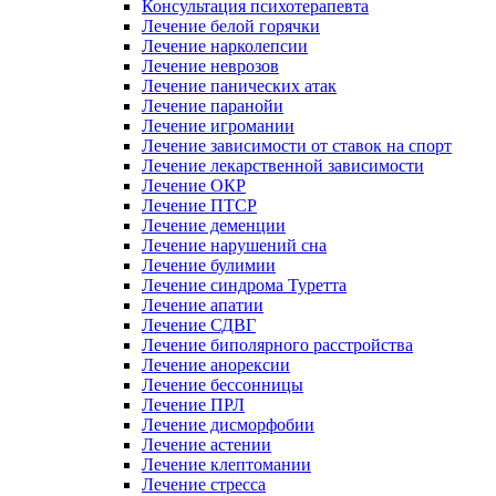
Консультация психотерапевта
Лечение белой горячки
Лечение нарколепсии
Лечение неврозов
Лечение панических атак
Лечение паранойи
Лечение игромании
Лечение зависимости от ставок на спорт
Лечение лекарственной зависимости
Лечение ОКР
Лечение ПТСР
Лечение деменции
Лечение нарушений сна
Лечение булимии
Лечение синдрома Туретта
Лечение апатии
Лечение СДВГ
Лечение биполярного расстройства
Лечение анорексии
Лечение бессонницы
Лечение ПРЛ
Лечение дисморфобии
Лечение астении
Лечение клептомании
Лечение стресса