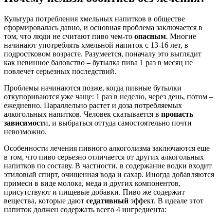
Культура потребления хмельных напитков в обществе
сформировалась давно, и основная проблема заключается в
том, что люди не считают пиво чем-то
опасным
. Многие
начинают употреблять хмельной напиток с 13-16 лет, в
подростковом возрасте. Разумеется, поначалу это выглядит
как невинное баловство – бутылка пива 1 раз в месяц не
повлечет серьезных последствий.
Проблемы начинаются позже, когда пивные бутылки
откупориваются уже чаще: 1 раз в неделю, через день, потом –
ежедневно. Параллельно растет и доза потребляемых
алкогольных напитков. Человек скатывается в
пропасть
зависимост
и, и выбраться оттуда самостоятельно почти
невозможно.
Особенности лечения пивного алкоголизма заключаются еще
в том, что пиво серьезно отличается от других алкогольных
напитков по составу. В частности, в содержание водки входит
этиловый спирт, очищенная вода и сахар. Иногда добавляются
примеси в виде молока, меда и других компонентов,
присутствуют и пищевые добавки. Пиво же содержит
вещества, которые дают
седативный
эффект. В идеале этот
напиток должен содержать всего 4 ингредиента: